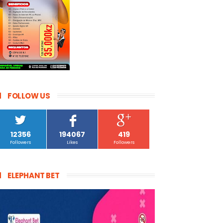
FOLLOW US
12356
194067
419
Followers
Likes
Followers
ELEPHANT BET