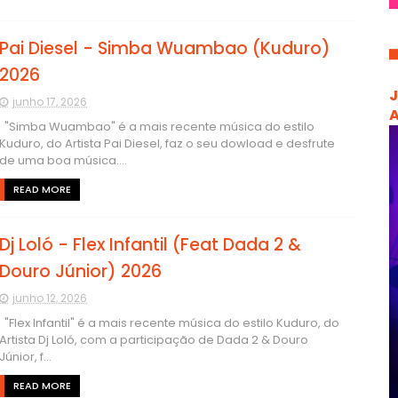
Pai Diesel - Simba Wuambao (Kuduro)
2026
J
junho 17, 2026
A
"Simba Wuambao" é a mais recente música do estilo
Kuduro, do Artista Pai Diesel, faz o seu dowload e desfrute
de uma boa música....
READ MORE
Dj Loló - Flex Infantil (Feat Dada 2 &
Douro Júnior) 2026
junho 12, 2026
"Flex Infantil" é a mais recente música do estilo Kuduro, do
Artista Dj Loló, com a participação de Dada 2 & Douro
Júnior, f...
READ MORE