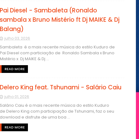
Pai Diesel - Sambaleta (Ronaldo
sambala x Bruno Mistério ft Dj MAIKE & Dj
Balang)
julho 03, 2026
Sambaleta é a mais recente música do estilo Kuduro de
Pai Diesel com particiação de Ronaldo Sambala x Bruno
Mistério x Dj MAIKE & Dj ...
READ MORE
Delero King feat. Tshunami - Salário Caiu
julho 01, 2026
Salário Caiu é a mais recente música do estilo Kuduro
de Delero King com participação de Tshunami, faz o seu
download e disfrute de uma boa ...
READ MORE