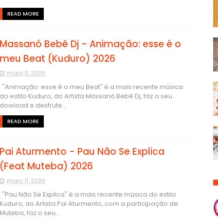
READ MORE
Massanó Bebê Dj - Animação: esse é o
meu Beat (Kuduro) 2026
maio 11, 2026
"Animação: esse é o meu Beat" é a mais recente música
do estilo Kuduro, do Artista Massanó Bebê Dj, faz o seu
dowload e desfrute...
READ MORE
Pai Aturmento - Pau Não Se Explica
(Feat Muteba) 2026
maio 11, 2026
"Pau Não Se Explica" é a mais recente música do estilo
Kuduro, do Artista Pai Aturmento, com a participação de
Muteba, faz o seu...