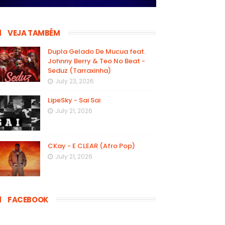
VEJA TAMBÉM
Dupla Gelado De Mucua feat.
Johnny Berry & Teo No Beat -
Seduz (Tarraxinha)
July 23, 2026
LipeSky - Sai Sai
July 21, 2026
CKay - E CLEAR (Afro Pop)
July 21, 2026
FACEBOOK