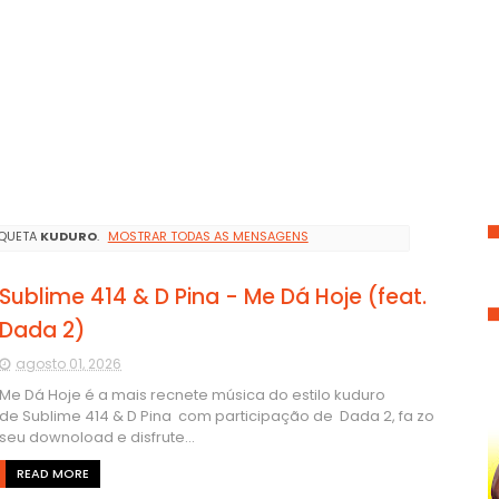
IQUETA
KUDURO
.
MOSTRAR TODAS AS MENSAGENS
Sublime 414 & D Pina - Me Dá Hoje (feat.
Dada 2)
agosto 01, 2026
Me Dá Hoje é a mais recnete música do estilo kuduro
de Sublime 414 & D Pina com participação de Dada 2, fa zo
seu downoload e disfrute...
READ MORE