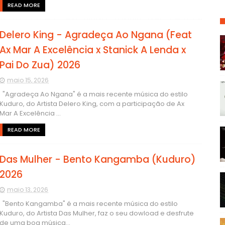
READ MORE
Delero King - Agradeça Ao Ngana (Feat
Ax Mar A Excelência x Stanick A Lenda x
Pai Do Zua) 2026
maio 15, 2026
"Agradeça Ao Ngana" é a mais recente música do estilo
Kuduro, do Artista Delero King, com a participação de Ax
Mar A Excelência ...
READ MORE
Das Mulher - Bento Kangamba (Kuduro)
2026
maio 13, 2026
"Bento Kangamba" é a mais recente música do estilo
Kuduro, do Artista Das Mulher, faz o seu dowload e desfrute
de uma boa música...