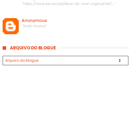
"https://www.kzs.ao/ad/tenis-air-nice-original/ref/..."
Anonymous
"linda música"
ARQUIVO DO BLOGUE