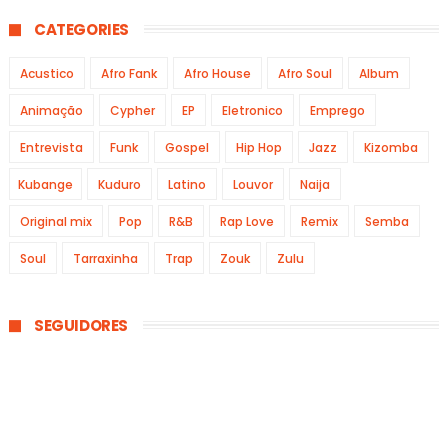
CATEGORIES
Acustico
Afro Fank
Afro House
Afro Soul
Album
Animação
Cypher
EP
Eletronico
Emprego
Entrevista
Funk
Gospel
Hip Hop
Jazz
Kizomba
Kubange
Kuduro
Latino
Louvor
Naija
Original mix
Pop
R&B
Rap Love
Remix
Semba
Soul
Tarraxinha
Trap
Zouk
Zulu
SEGUIDORES