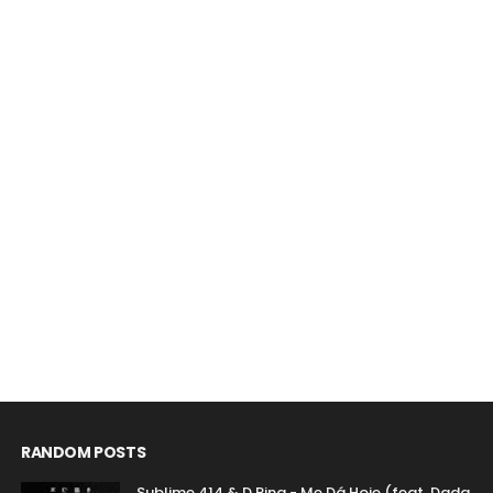
RANDOM POSTS
Sublime 414 & D Pina - Me Dá Hoje (feat. Dada