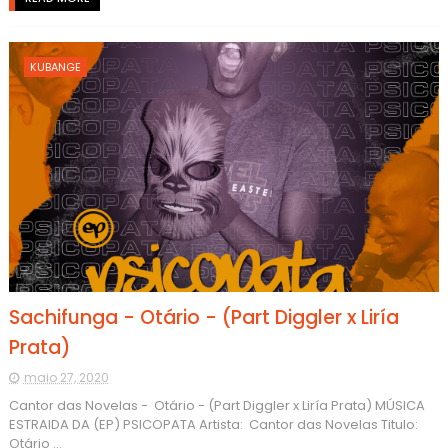
KUBANGE
Sachifunga - Otário - (Part Diggler x Liría
Prata)
maio 27, 2020
Cantor das Novelas - Otário - (Part Diggler x Liría Prata) MÚSICA
ESTRAIDA DA (EP) PSICOPATA Artista: Cantor das Novelas Titulo:
Otário ...