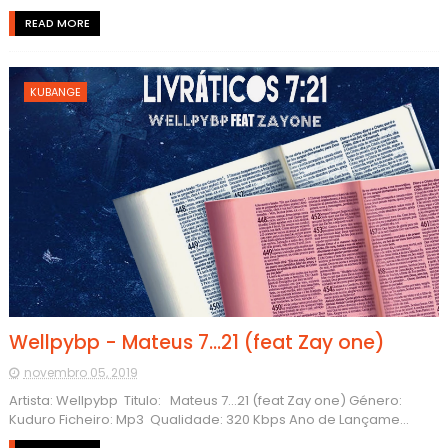
READ MORE
KUBANGE
Wellpybp - Mateus 7...21 (feat Zay one)
novembro 05, 2019
Artista: Wellpybp Titulo: Mateus 7...21 (feat Zay one) Género:
Kuduro Ficheiro: Mp3 Qualidade: 320 Kbps Ano de Lançame...