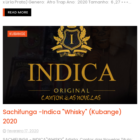
x Liría Prata) Genero: Afro Trap Ano: 2020 Tamanho: 6 ,27 ⋆⋆⋆...
READ MORE
KUBANGE
Sachifunga -Indica "Whisky" (Kubange)
2020
fevereiro 17, 2020
SACHIFUNGA - INDICA"WHISKY" Artista: Cantor das Novelas Titulo: