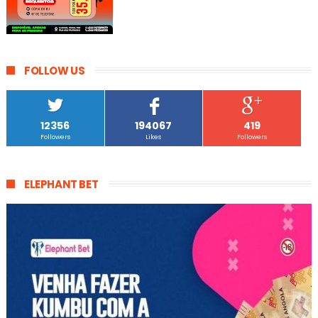
FOLLOW US
12356
194067
419
Followers
Likes
Followers
ELEPHANT BET