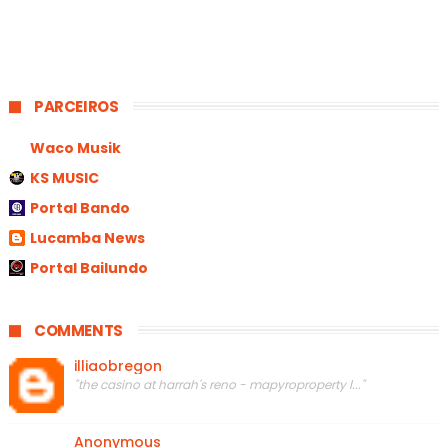
PARCEIROS
Waco Musik
KS MUSIC
Portal Bando
Lucamba News
Portal Bailundo
COMMENTS
illiaobregon
"the casino at harrah's reno - mapyroproperty l..."
Anonymous