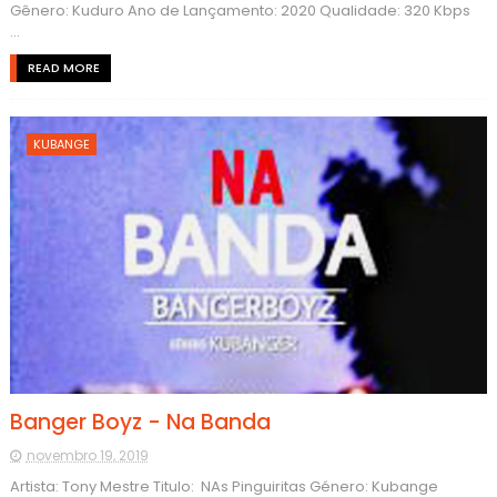
Gênero: Kuduro Ano de Lançamento: 2020 Qualidade: 320 Kbps
...
READ MORE
KUBANGE
Banger Boyz - Na Banda
novembro 19, 2019
Artista: Tony Mestre Titulo: NAs Pinguiritas Género: Kubange