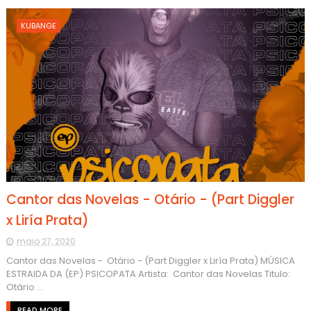
KUBANGE
Cantor das Novelas - Otário - (Part Diggler
x Liría Prata)
maio 27, 2020
Cantor das Novelas - Otário - (Part Diggler x Liría Prata) MÚSICA
ESTRAIDA DA (EP) PSICOPATA Artista: Cantor das Novelas Titulo:
Otário ...
READ MORE