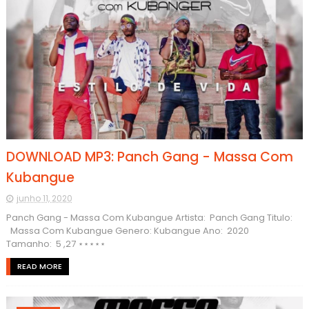
DOWNLOAD MP3: Panch Gang - Massa Com
Kubangue
junho 11, 2020
Panch Gang - Massa Com Kubangue Artista: Panch Gang Titulo:
Massa Com Kubangue Genero: Kubangue Ano: 2020
Tamanho: 5 ,27 ⋆⋆⋆⋆⋆
READ MORE