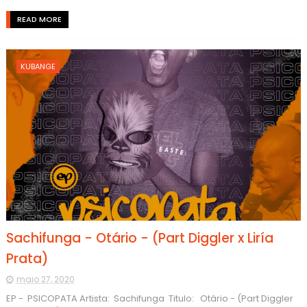
READ MORE
KUBANGE
Sachifunga - Otário - (Part Diggler x Liría
Prata)
maio 27, 2020
EP - PSICOPATA Artista: Sachifunga Titulo: Otário - (Part Diggler