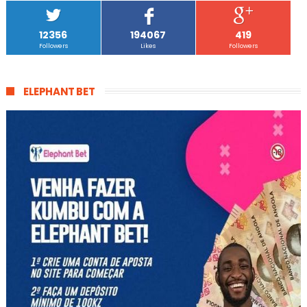
12356
194067
419
Followers
Likes
Followers
ELEPHANT BET