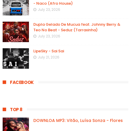
- Naco (Afro House)
July 23, 2026
Dupla Gelado De Mucua feat. Johnny Berry &
Teo No Beat - Seduz (Tarraxinha)
July 23, 2026
LipeSky - Sai Sai
July 21, 2026
FACEBOOK
TOP 8
DOWNLOA MP3: Vitão, Luísa Sonza - Flores