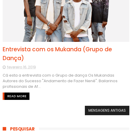
Entrevista com os Mukanda (Grupo de
Dança)
fevereiro 16, 2019
Cá esta a entrevista com o Grupo de dança Os Mukandas
Autores do Sucesso "Andamento de Fazer Nené". Bailarinos
profissionais de Af...
READ MORE
MENSAGENS ANTIGAS
PESQUISAR