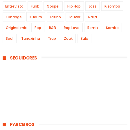
Entrevista
Funk
Gospel
Hip Hop
Jazz
Kizomba
Kubange
Kuduro
Latino
Louvor
Naija
Original mix
Pop
R&B
Rap Love
Remix
Semba
Soul
Tarraxinha
Trap
Zouk
Zulu
SEGUIDORES
PARCEIROS