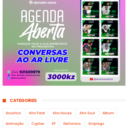
CATEGORIES
Acustico
Afro Fank
Afro House
Afro Soul
Album
Animação
Cypher
EP
Eletronico
Emprego