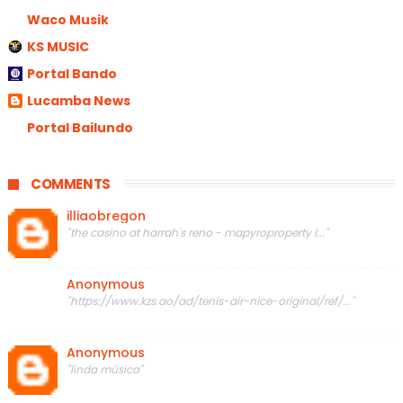
Waco Musik
KS MUSIC
Portal Bando
Lucamba News
Portal Bailundo
COMMENTS
illiaobregon
"the casino at harrah's reno - mapyroproperty l..."
Anonymous
"https://www.kzs.ao/ad/tenis-air-nice-original/ref/..."
Anonymous
"linda música"