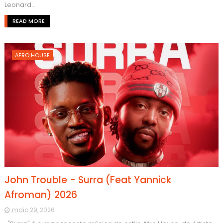
Leonard...
READ MORE
AFRO HOUSE
John Trouble - Surra (Feat Yannick
Afroman) 2026
maio 29, 2026