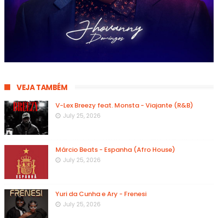
VEJA TAMBÉM
V-Lex Breezy feat. Monsta - Viajante (R&B)
July 25, 2026
Márcio Beats - Espanha (Afro House)
July 25, 2026
Yuri da Cunha e Ary - Frenesi
July 25, 2026