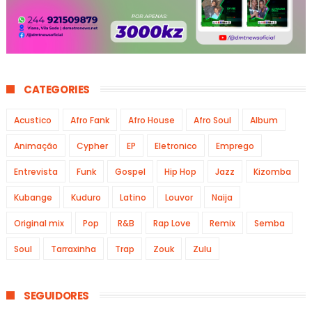
CATEGORIES
Acustico
Afro Fank
Afro House
Afro Soul
Album
Animação
Cypher
EP
Eletronico
Emprego
Entrevista
Funk
Gospel
Hip Hop
Jazz
Kizomba
Kubange
Kuduro
Latino
Louvor
Naija
Original mix
Pop
R&B
Rap Love
Remix
Semba
Soul
Tarraxinha
Trap
Zouk
Zulu
SEGUIDORES