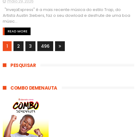
maio 29, 2026
"InvejaExpress" é a mais recente música do estilo Trap, do
Artista Austin 3iebers, faz o seu dowload e desfrute de uma boa
músic...
READ MORE
1
2
3
496
PESQUISAR
COMBO DEMENAUTA