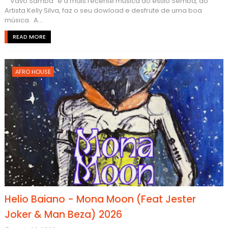
"Vavo Samba" é a mais recente música do estilo Semba, do
Artista Kelly Silva, faz o seu dowload e desfrute de uma boa
música. A...
READ MORE
AFRO HOUSE
Helio Baiano - Mona Moon (Feat Jester
Joker & Man Beza) 2026