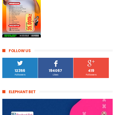
FOLLOW US
12356
194067
419
Followers
Likes
Followers
ELEPHANT BET