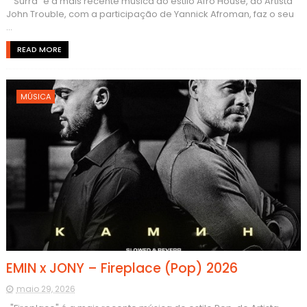
"Surra" é a mais recente música do estilo Afro House, do Artista
John Trouble, com a participação de Yannick Afroman, faz o seu
...
READ MORE
MÚSICA
EMIN x JONY – Fireplace (Pop) 2026
maio 29, 2026