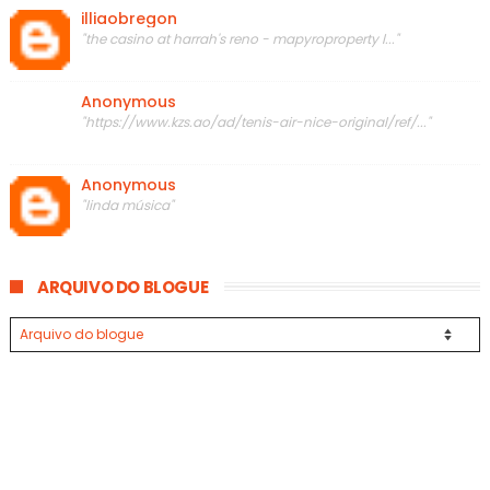
illiaobregon
"the casino at harrah's reno - mapyroproperty l..."
Anonymous
"https://www.kzs.ao/ad/tenis-air-nice-original/ref/..."
Anonymous
"linda música"
ARQUIVO DO BLOGUE