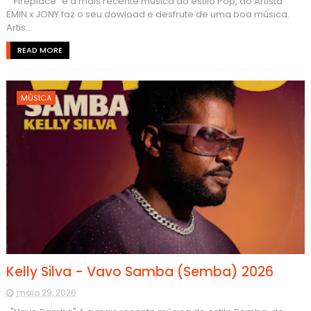
"Fireplace" é a mais recente música do estilo Pop, do Artista
EMIN x JONY faz o seu dowload e desfrute de uma boa música.
Artis...
READ MORE
MÚSICA
Kelly Silva - Vavo Samba (Semba) 2026
maio 29, 2026