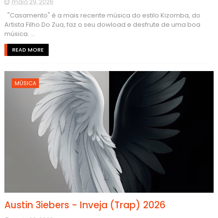
maio 29, 2026
"Casamento" é a mais recente música do estilo Kizomba, do
Artista Filho Do Zua, faz o seu dowload e desfrute de uma boa
música. ...
READ MORE
MÚSICA
Austin 3iebers - Inveja (Trap) 2026