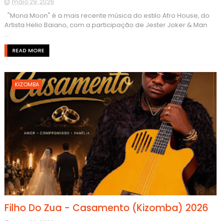
maio 29, 2026
"Mona Moon" é a mais recente música do estilo Afro House, do
Artista Helio Baiano, com a participação de Jester Joker & Man
...
READ MORE
KIZOMBA
Filho Do Zua - Casamento (Kizomba) 2026